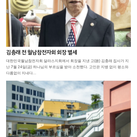
김충래 전 월남참전자회 회장 별세
대한민국월남참전자회 달라스지회에서 회장을 지낸 고(故) 김충래 집사가 지
난 7월 24일(금) 하나님의 부르심을 받아 소천했다. 고인은 지병 없이 평소와
다름없이 지내다…