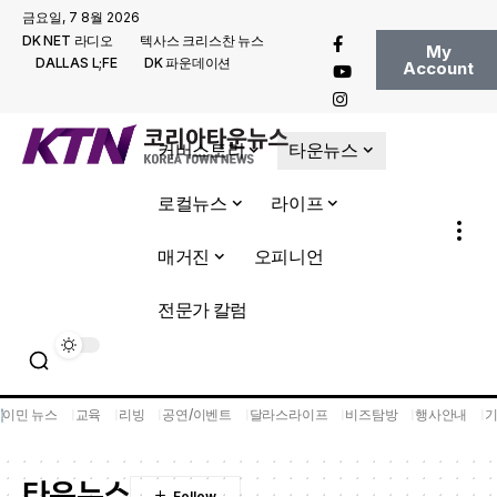
금요일, 7 8월 2026
DK NET 라디오
텍사스 크리스찬 뉴스
My
DALLAS L;FE
DK 파운데이션
Account
커버스토리
타운뉴스
로컬뉴스
라이프
매거진
오피니언
전문가 칼럼
이민 뉴스
교육
리빙
공연/이벤트
달라스라이프
비즈탐방
행사안내
타운뉴스