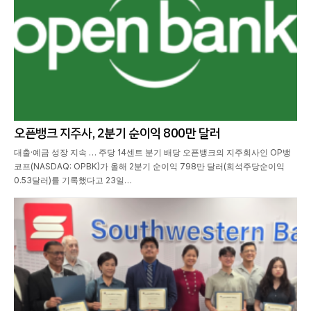
오픈뱅크 지주사, 2분기 순이익 800만 달러
대출·예금 성장 지속 … 주당 14센트 분기 배당 오픈뱅크의 지주회사인 OP뱅
코프(NASDAQ: OPBK)가 올해 2분기 순이익 798만 달러(희석주당순이익
0.53달러)를 기록했다고 23일…