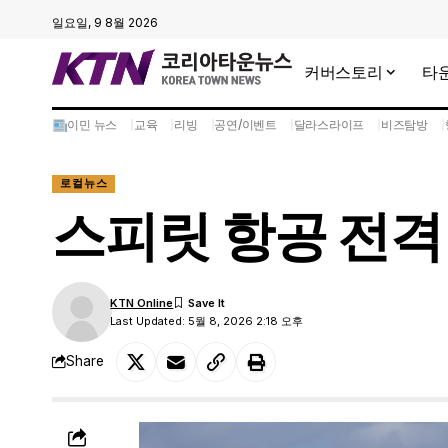
일요일, 9 8월 2026
커버스토리
타
이민 뉴스
교육
리빙
공연/이벤트
달라스라이프
비즈탐방
로컬뉴스
스피릿 항공 전격
KTN Online
Last Updated: 5월 8, 2026 2:18 오후
Share