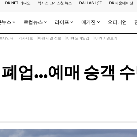
DK NET 라디오
텍사스 크리스찬 뉴스
DALLAS L;FE
DK 파운데이션
운뉴스
로컬뉴스
라이프
매거진
오피니언
행사안내
기사제보
마켓 세일 정보
KTN 모바일앱
KTN 지면보기
 폐업…예매 승객 수