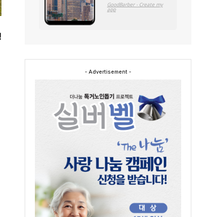
행
- Advertisement -