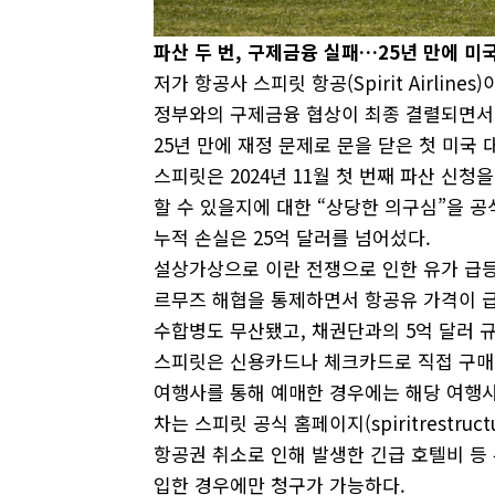
파산
두
번,
구제금융
실패…25
년
만에
미
저가 항공사 스피릿 항공(Spirit Airline
정부와의 구제금융 협상이 최종 결렬되면서 
25년 만에 재정 문제로 문을 닫은 첫 미국
스피릿은 2024년 11월 첫 번째 파산 신청을
할 수 있을지에 대한 “상당한 의구심”을 공식
누적 손실은 25억 달러를 넘어섰다.
설상가상으로 이란 전쟁으로 인한 유가 급등
르무즈 해협을 통제하면서 항공유 가격이 급등
수합병도 무산됐고, 채권단과의 5억 달러 
스피릿은 신용카드나 체크카드로 직접 구매
여행사를 통해 예매한 경우에는 해당 여행사
차는 스피릿 공식 홈페이지(spiritrestruct
항공권 취소로 인해 발생한 긴급 호텔비 등
입한 경우에만 청구가 가능하다.