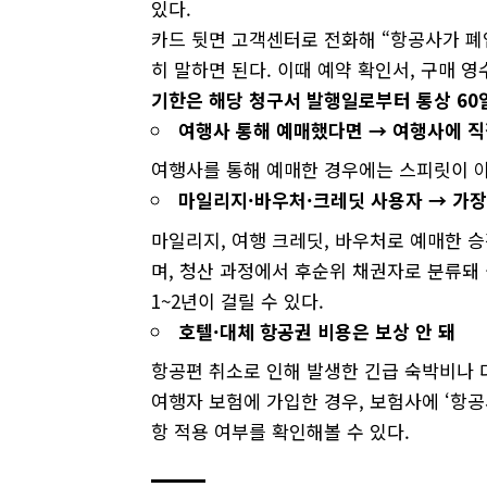
있다.
카드 뒷면 고객센터로 전화해 “항공사가 
히 말하면 된다. 이때 예약 확인서, 구매 
기한은
해당
청구서
발행일로부터
통상 60
여행사
통해
예매했다면 →
여행사에
여행사를 통해 예매한 경우에는 스피릿이 아
마일리지·
바우처·
크레딧
사용자 →
가
마일리지, 여행 크레딧, 바우처로 예매한 
며, 청산 과정에서 후순위 채권자로 분류돼 
1~2년이 걸릴 수 있다.
호텔·
대체
항공권
비용은
보상
안
돼
항공편 취소로 인해 발생한 긴급 숙박비나 
여행자 보험에 가입한 경우, 보험사에 ‘항공사 파산(
항 적용 여부를 확인해볼 수 있다.