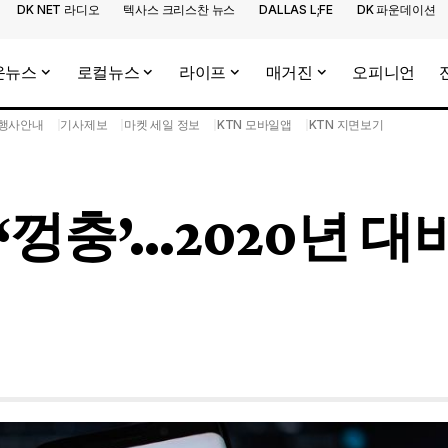
DK NET 라디오
텍사스 크리스찬 뉴스
DALLAS L;FE
DK 파운데이션
운뉴스
로컬뉴스
라이프
매거진
오피니언
행사안내
기사제보
마켓 세일 정보
KTN 모바일앱
KTN 지면보기
껑충’…2020년 대비