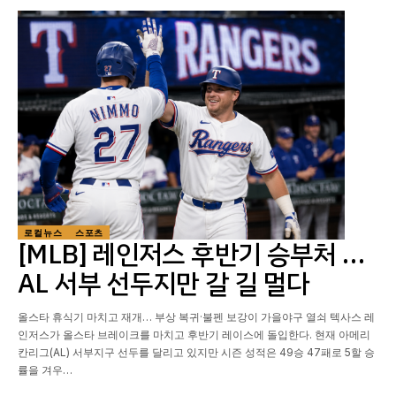
로컬뉴스
스포츠
[MLB] 레인저스 후반기 승부처 …
AL 서부 선두지만 갈 길 멀다
올스타 휴식기 마치고 재개… 부상 복귀·불펜 보강이 가을야구 열쇠 텍사스 레
인저스가 올스타 브레이크를 마치고 후반기 레이스에 돌입한다. 현재 아메리
칸리그(AL) 서부지구 선두를 달리고 있지만 시즌 성적은 49승 47패로 5할 승
률을 겨우…