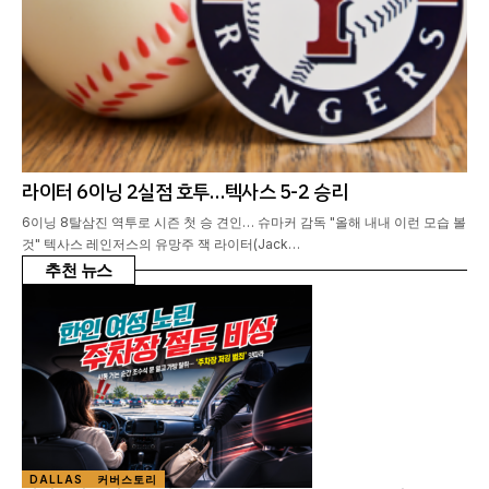
라이터 6이닝 2실점 호투…텍사스 5-2 승리
6이닝 8탈삼진 역투로 시즌 첫 승 견인… 슈마커 감독 "올해 내내 이런 모습 볼
것" 텍사스 레인저스의 유망주 잭 라이터(Jack…
추천 뉴스
DALLAS
커버스토리