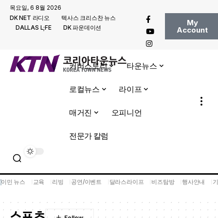
목요일, 6 8월 2026
DK NET 라디오
텍사스 크리스찬 뉴스
My
DALLAS L;FE
DK 파운데이션
Account
커버스토리
타운뉴스
로컬뉴스
라이프
매거진
오피니언
전문가 칼럼
이민 뉴스
교육
리빙
공연/이벤트
달라스라이프
비즈탐방
행사안내
스포츠