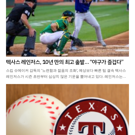
텍사스 레인저스, 10년 만의 최고 출발… “야구가 즐겁다”
스킵 슈메이커 감독의 '노련함과 젊음의 조화', 예상보다 빠른 팀 결속 텍사스
레인저스가 시즌 초반부터 심상치 않은 기운을 뿜어내고 있다. 레인저스는…