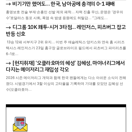
비기기만 했어도… 한국, 남아공에 충격의 0-1 패배
홍명보호 전술 부재·손흥민 선발 제외 패착… 자력 진출 무산, 운명은 ‘경우의
수’로달라스 동포 사회, 폭염 속 밤샘 응원에도 허탈감… “그래도…
디그롬 10K 쾌투·시거 3타점… 레인저스, 피츠버그 잡고
반등 신호
13승 12패 서부지구 2위 유지… 이번 주 애슬레틱스·양키스와 연속 홈 시리즈
텍사스 레인저스가 23일 홈구장 글로브라이프 필드에서 피츠버그 파이리츠를
6-1로…
[현지취재] ‘오클라호마의 혜성’ 김혜성, 마이너리그에서
다지는 메이저리그 재입성 각오
2026 시즌 메이저리그 개막과 함께 한국 팬들에게는 다소 아쉬운 소식이 전해
졌다. 시범경기에서 3할 이상의 고타율을 기록하며 기대를 모았던 김혜성 선
수(오클라호마…