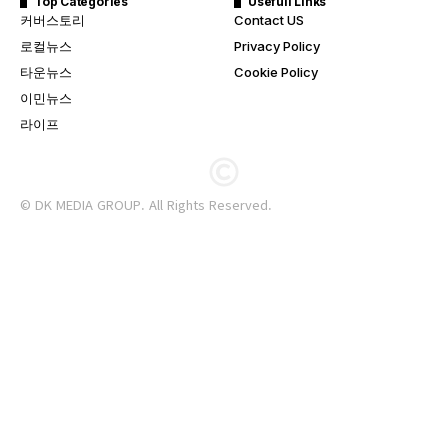
Top Categories
Usefull Links
커버스토리
Contact US
로컬뉴스
Privacy Policy
타운뉴스
Cookie Policy
이민뉴스
라이프
© DK MEDIA GROUP. All Rights Reserved.