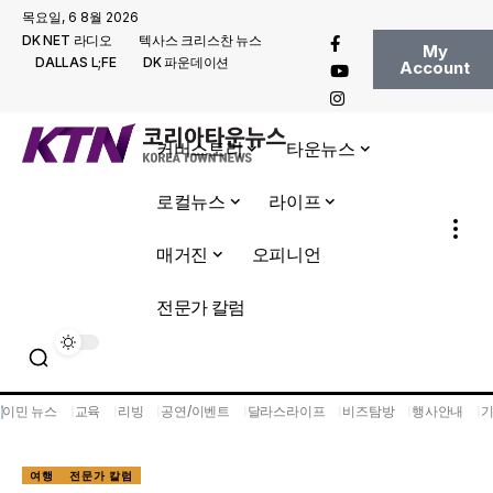
목요일, 6 8월 2026
DK NET 라디오
텍사스 크리스찬 뉴스
My
DALLAS L;FE
DK 파운데이션
Account
커버스토리
타운뉴스
로컬뉴스
라이프
매거진
오피니언
전문가 칼럼
이민 뉴스
교육
리빙
공연/이벤트
달라스라이프
비즈탐방
행사안내
여행
전문가 칼럼