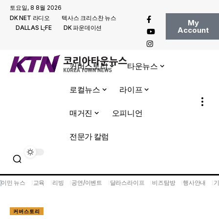
토요일, 8 8월 2026
DK NET 라디오
텍사스 크리스찬 뉴스
My
DALLAS L;FE
DK 파운데이션
Account
커버스토리
타운뉴스
로컬뉴스
라이프
매거진
오피니언
전문가 칼럼
이민 뉴스
교육
리빙
공연/이벤트
달라스라이프
비즈탐방
행사안내
커버스토리