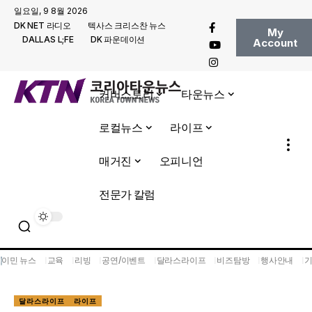
일요일, 9 8월 2026
DK NET 라디오
텍사스 크리스찬 뉴스
My
DALLAS L;FE
DK 파운데이션
Account
커버스토리
타운뉴스
로컬뉴스
라이프
매거진
오피니언
전문가 칼럼
이민 뉴스
교육
리빙
공연/이벤트
달라스라이프
비즈탐방
행사안내
달라스라이프
라이프