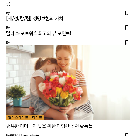
곳
By
[재/정/칼/럼] 생명보험의 가치
By
달라스-포트워스 최고의 뷰 포인트!
By
달라스라이프
라이프
행복한 어머니의 날을 위한 다양한 추천 활동들
By
668035pwpadmin