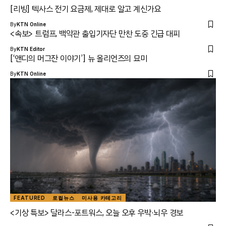
[리빙] 텍사스 전기 요금제, 제대로 알고 계신가요
By
KTN Online
<속보> 트럼프, 백악관 출입기자단 만찬 도중 긴급 대피
By
KTN Editor
[‘앤디의 머그잔 이야기’] 뉴 올리언즈의 묘미
By
KTN Online
FEATURED
로컬뉴스
미사용 카테고리
<기상 특보> 달라스-포트워스, 오늘 오후 우박·뇌우 경보