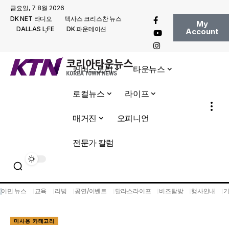
금요일, 7 8월 2026
DK NET 라디오
텍사스 크리스찬 뉴스
My
DALLAS L;FE
DK 파운데이션
Account
커버스토리
타운뉴스
로컬뉴스
라이프
매거진
오피니언
전문가 칼럼
이민 뉴스
교육
리빙
공연/이벤트
달라스라이프
비즈탐방
행사안내
미사용 카테고리