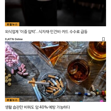
로컬뉴스
외식업계 ‘이중 압박’…식자재·인건비·카드 수수료 급등
By
KTN Online
로컬뉴스
생활 습관만 바꿔도 암 40% 예방 가능하다