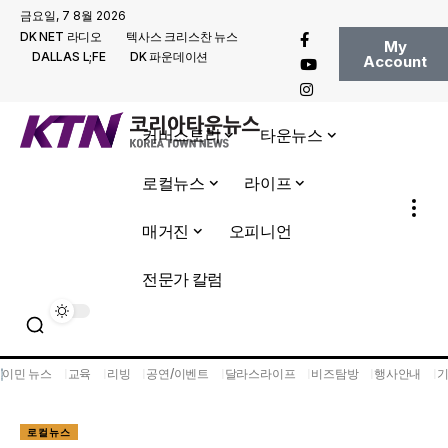
금요일, 7 8월 2026
DK NET 라디오
텍사스 크리스찬 뉴스
My
DALLAS L;FE
DK 파운데이션
Account
커버스토리
타운뉴스
로컬뉴스
라이프
매거진
오피니언
전문가 칼럼
이민 뉴스
교육
리빙
공연/이벤트
달라스라이프
비즈탐방
행사안내
로컬뉴스