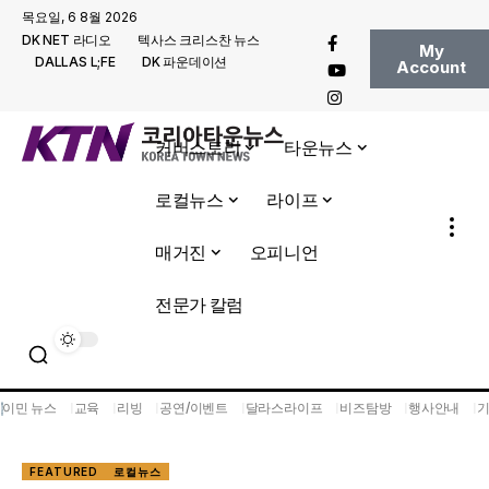
목요일, 6 8월 2026
DK NET 라디오
텍사스 크리스찬 뉴스
My
DALLAS L;FE
DK 파운데이션
Account
커버스토리
타운뉴스
로컬뉴스
라이프
매거진
오피니언
전문가 칼럼
이민 뉴스
교육
리빙
공연/이벤트
달라스라이프
비즈탐방
행사안내
FEATURED
로컬뉴스