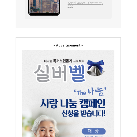
에
- Advertisement -