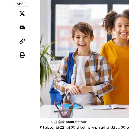
SHARE
사진 출처: shutterstock
달라스
학군
거주
학생 5,267
명
신청…
주