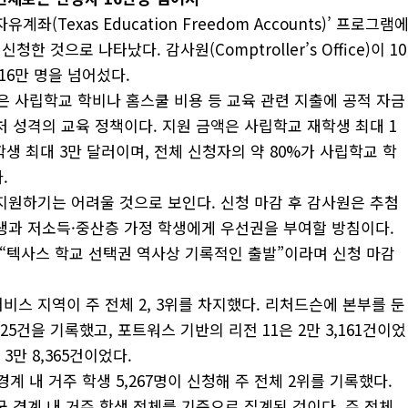
(Texas Education Freedom Accounts)’ 프로그램
 것으로 나타났다. 감사원(Comptroller’s Office)이 10
16만 명을 넘어섰다.
은 사립학교 학비나 홈스쿨 비용 등 교육 관련 지출에 공적 자금
 성격의 교육 정책이다. 지원 금액은 사립학교 재학생 최대 1
애 학생 최대 3만 달러이며, 전체 신청자의 약 80%가 사립학교 학
.
지원하기는 어려울 것으로 보인다. 신청 마감 후 감사원은 추첨
생과 저소득·중산층 가정 학생에게 우선권을 부여할 방침이다.
대행은 “텍사스 학교 선택권 역사상 기록적인 출발”이라며 신청 마감
스 지역이 주 전체 2, 3위를 차지했다. 리처드슨에 본부를 둔
,525건을 기록했고, 포트워스 기반의 리전 11은 2만 3,161건이었
3만 8,365건이었다.
 경계 내 거주 학생 5,267명이 신청해 주 전체 2위를 기록했다.
 경계 내 거주 학생 전체를 기준으로 집계된 것이다. 주 전체