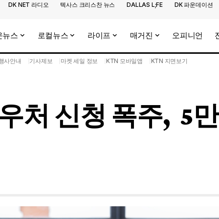
DK NET 라디오
텍사스 크리스찬 뉴스
DALLAS L;FE
DK 파운데이션
운뉴스
로컬뉴스
라이프
매거진
오피니언
행사안내
기사제보
마켓 세일 정보
KTN 모바일앱
KTN 지면보기
처 신청 폭주, 5만