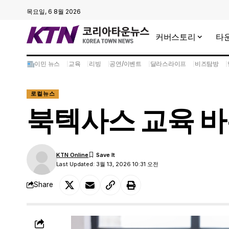
목요일, 6 8월 2026
커버스토리
타
이민 뉴스
교육
리빙
공연/이벤트
달라스라이프
비즈탐방
로컬뉴스
북텍사스 교육 바우
KTN Online
Last Updated: 3월 13, 2026 10:31 오전
Share