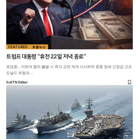
FEATURED
로컬뉴스
트럼프 대통령 “휴전 22일 저녁 종료”
로딩중... 이란과 합의 불발 시 즉각 교전 재개 시사하며 중동 정세 긴장감 고조
도널드 트럼프…
By
KTN Editor