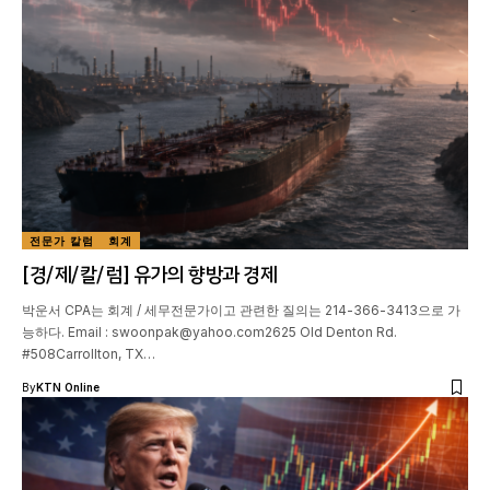
전문가 칼럼
회계
[경/제/칼/럼] 유가의 향방과 경제
박운서 CPA는 회계 / 세무전문가이고 관련한 질의는 214-366-3413으로 가
능하다. Email : swoonpak@yahoo.com2625 Old Denton Rd.
#508Carrollton, TX…
By
KTN Online