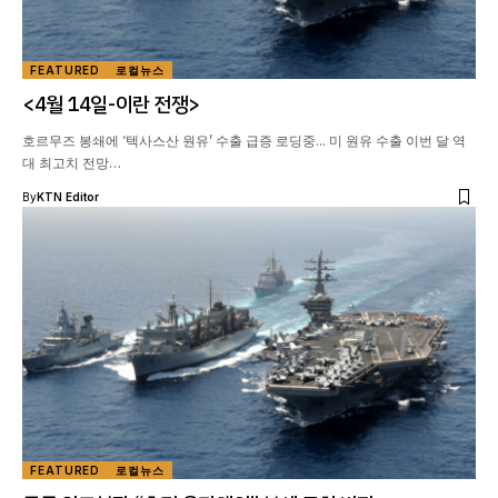
FEATURED
로컬뉴스
<4월 14일-이란 전쟁>
호르무즈 봉쇄에 ‘텍사스산 원유’ 수출 급증 로딩중... 미 원유 수출 이번 달 역
대 최고치 전망…
By
KTN Editor
FEATURED
로컬뉴스