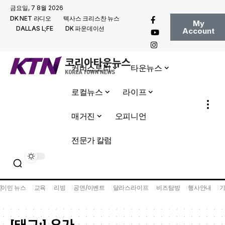
금요일, 7 8월 2026
DK NET 라디오
텍사스 크리스찬 뉴스
My
DALLAS L;FE
DK 파운데이션
Account
커버스토리
타운뉴스
로컬뉴스
라이프
매거진
오피니언
전문가 칼럼
이민 뉴스
교육
리빙
공연/이벤트
달라스라이프
비즈탐방
행사안내