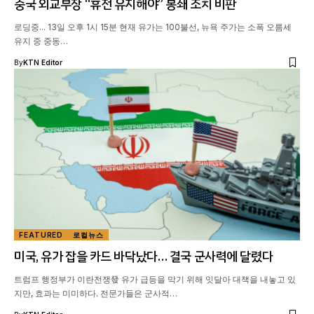
중국 외교부장 “휴전 유지해야” 봉쇄 조치 비판
로딩중... 13일 오후 1시 15분 현재 유가는 100불선, 뉴욕 주가는 소폭 오름세
유지 중 중동…
By
KTN Editor
FEATURED
로컬뉴스
미국, 유가 잡을 카드 바닥났다… 결국 군사력에 달렸다
트럼프 행정부가 이란전쟁發 유가 급등을 막기 위해 잇달아 대책을 내놓고 있
지만, 효과는 미미하다. 전문가들은 군사적…