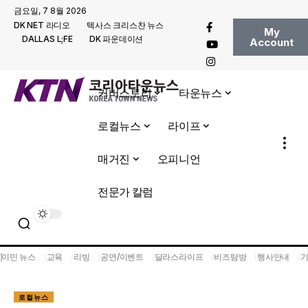
금요일, 7 8월 2026
DK NET 라디오
텍사스 크리스찬 뉴스
My
DALLAS L;FE
DK 파운데이션
Account
커버스토리
타운뉴스
로컬뉴스
라이프
매거진
오피니언
전문가 칼럼
이민 뉴스
교육
리빙
공연/이벤트
달라스라이프
비즈탐방
행사안내
로컬뉴스