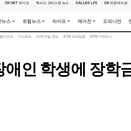
DK NET 라디오
텍사스 크리스찬 뉴스
DALLAS L;FE
DK 파운데이션
운뉴스
로컬뉴스
라이프
매거진
오피니언
행사안내
기사제보
마켓 세일 정보
KTN 모바일앱
KTN 지면보기
장애인 학생에 장학금 