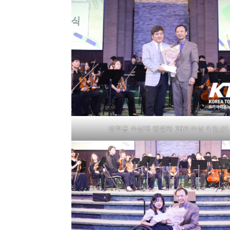
장학금 수상자 엔젤라 (대리수상 이일근).