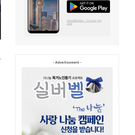
나
- Advertisement -