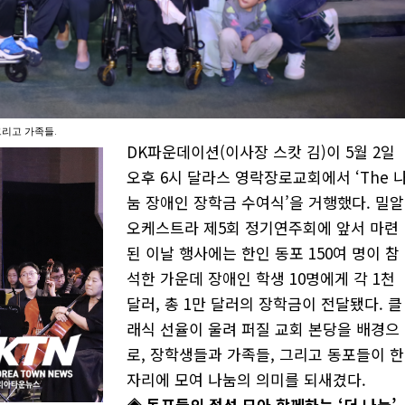
그리고 가족들.
DK파운데이션(이사장 스캇 김)이 5월 2일
오후 6시 달라스 영락장로교회에서 ‘The 
눔 장애인 장학금 수여식’을 거행했다. 밀알
오케스트라 제5회 정기연주회에 앞서 마련
된 이날 행사에는 한인 동포 150여 명이 참
석한 가운데 장애인 학생 10명에게 각 1천
달러, 총 1만 달러의 장학금이 전달됐다. 클
래식 선율이 울려 퍼질 교회 본당을 배경으
로, 장학생들과 가족들, 그리고 동포들이 한
자리에 모여 나눔의 의미를 되새겼다.
◈ 동포들의 정성 모아 함께하는 ‘더 나눔’