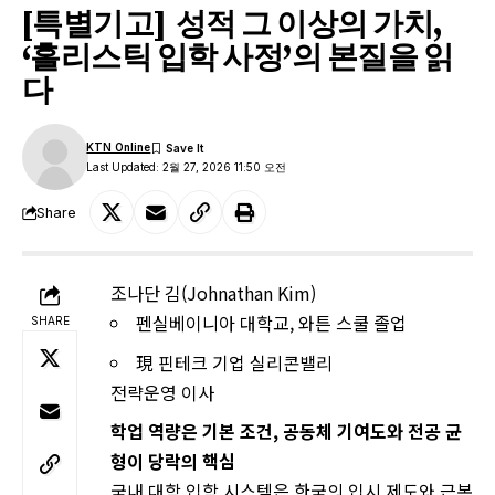
[특별기고] 성적 그 이상의 가치,
‘홀리스틱 입학 사정’의 본질을 읽
다
KTN Online
Last Updated: 2월 27, 2026 11:50 오전
Share
조나단 김(Johnathan Kim)
펜실베이니아 대학교, 와튼 스쿨 졸업
SHARE
現 핀테크 기업 실리콘밸리
전략운영 이사
학업
역량은
기본
조건,
공동체
기여도와
전공
균
형이
당락의
핵심
국내 대학 입학 시스템은 한국의 입시 제도와 근본