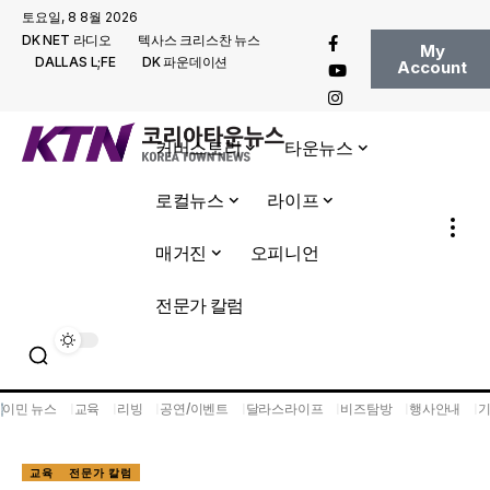
토요일, 8 8월 2026
DK NET 라디오
텍사스 크리스찬 뉴스
My
DALLAS L;FE
DK 파운데이션
Account
커버스토리
타운뉴스
로컬뉴스
라이프
매거진
오피니언
전문가 칼럼
이민 뉴스
교육
리빙
공연/이벤트
달라스라이프
비즈탐방
행사안내
교육
전문가 칼럼