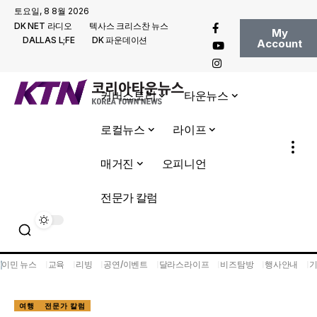
토요일, 8 8월 2026
DK NET 라디오
텍사스 크리스찬 뉴스
My
DALLAS L;FE
DK 파운데이션
Account
커버스토리
타운뉴스
로컬뉴스
라이프
매거진
오피니언
전문가 칼럼
이민 뉴스
교육
리빙
공연/이벤트
달라스라이프
비즈탐방
행사안내
여행
전문가 칼럼