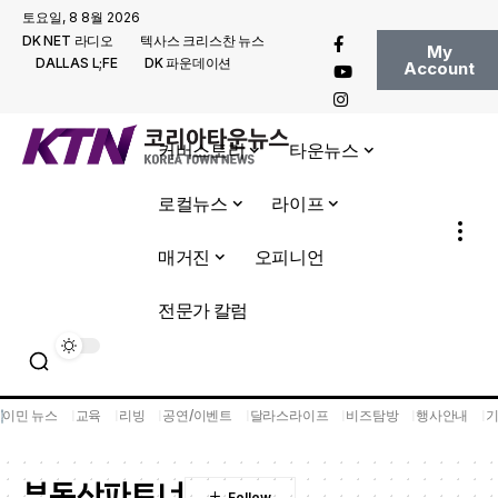
토요일, 8 8월 2026
DK NET 라디오
텍사스 크리스찬 뉴스
My
DALLAS L;FE
DK 파운데이션
Account
커버스토리
타운뉴스
로컬뉴스
라이프
매거진
오피니언
전문가 칼럼
이민 뉴스
교육
리빙
공연/이벤트
달라스라이프
비즈탐방
행사안내
부동산파트너