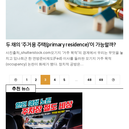
두 채의 ‘주거용 주택(primary residence)’이 가능할까?
사진출처_shutterstock.com모기지 ‘거주 목적’의 경계에서 우리는 무엇을 놓
치고 있나최근 한 연방준비제도(Fed) 이사를 둘러싼 모기지 거주 목적
(occupancy) 논란이 화제가 됐다. 정치적 공방은…
1
2
3
4
5
…
48
49
추천 뉴스