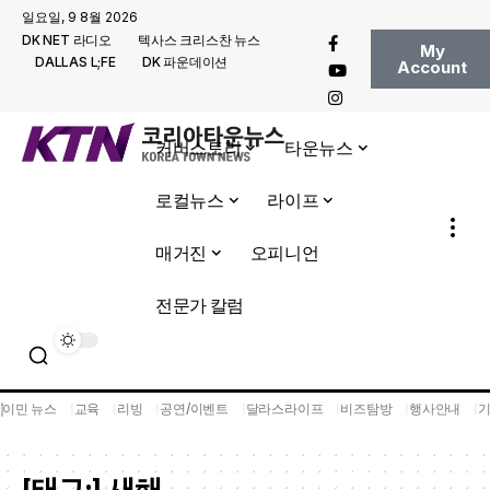
일요일, 9 8월 2026
DK NET 라디오
텍사스 크리스찬 뉴스
My
DALLAS L;FE
DK 파운데이션
Account
커버스토리
타운뉴스
로컬뉴스
라이프
매거진
오피니언
전문가 칼럼
이민 뉴스
교육
리빙
공연/이벤트
달라스라이프
비즈탐방
행사안내