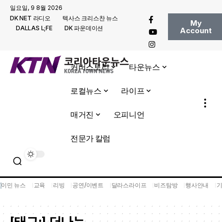
일요일, 9 8월 2026
DK NET 라디오
텍사스 크리스찬 뉴스
My
DALLAS L;FE
DK 파운데이션
Account
커버스토리
타운뉴스
로컬뉴스
라이프
매거진
오피니언
전문가 칼럼
이민 뉴스
교육
리빙
공연/이벤트
달라스라이프
비즈탐방
행사안내