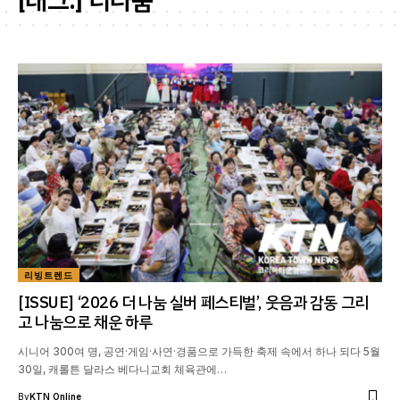
[태그:]
더나눔
리빙트렌드
[ISSUE] ‘2026 더 나눔 실버 페스티벌’, 웃음과 감동 그리
고 나눔으로 채운 하루
시니어 300여 명, 공연·게임·사연·경품으로 가득한 축제 속에서 하나 되다 5월
30일, 캐롤튼 달라스 베다니교회 체육관에…
By
KTN Online