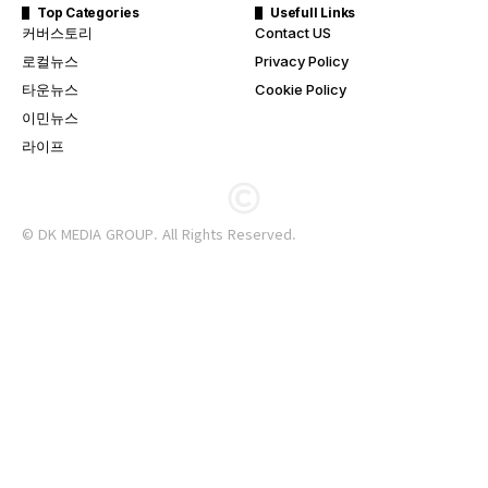
Top Categories
Usefull Links
커버스토리
Contact US
로컬뉴스
Privacy Policy
타운뉴스
Cookie Policy
이민뉴스
라이프
© DK MEDIA GROUP. All Rights Reserved.