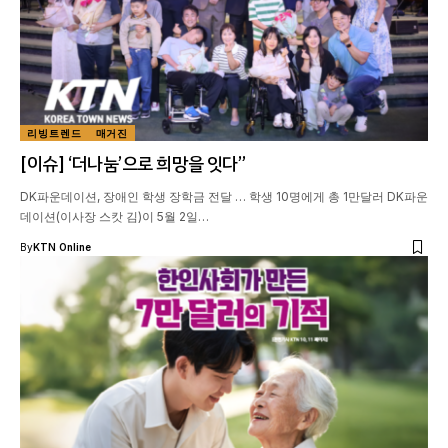
리빙트렌드
매거진
[이슈] ‘더나눔’으로 희망을 잇다”
DK파운데이션, 장애인 학생 장학금 전달 … 학생 10명에게 총 1만달러 DK파운
데이션(이사장 스캇 김)이 5월 2일…
By
KTN Online