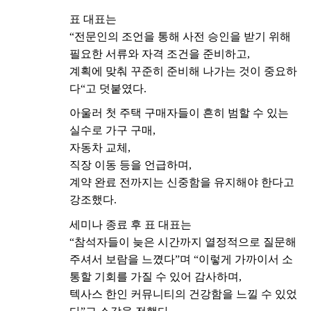
표
대표는
“
전문인의
조언을
통해
사전
승인을
받기
위해
필요한
서류와
자격
조건을
준비하고
,
계획에
맞춰
꾸준히
준비해
나가는
것이
중요하
다
“
고
덧붙였다
.
아울러
첫
주택
구매자들이
흔히
범할
수
있는
실수로
가구
구매
,
자동차
교체
,
직장
이동
등을
언급하며
,
계약
완료
전까지는
신중함을
유지해야
한다고
강조했다
.
세미나
종료
후
표
대표는
“
참석자들이
늦은
시간까지
열정적으로
질문해
주셔서
보람을
느꼈다
”
며
“
이렇게
가까이서
소
통할
기회를
가질
수
있어
감사하며
,
텍사스
한인
커뮤니티의
건강함을
느낄
수
있었