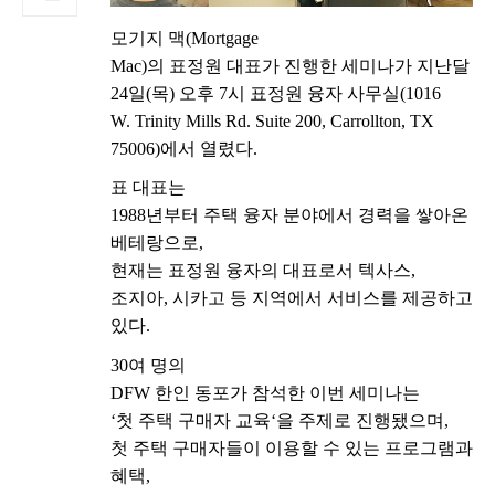
모기지
맥
(Mortgage
Mac)
의
표정원
대표가
진행한
세미나가
지난달
24
일
(
목
)
오후
7
시
표정원
융자
사무실
(1016
W. Trinity Mills Rd. Suite 200, Carrollton, TX
75006)
에서
열렸다
.
표
대표는
1988
년부터
주택
융자
분야에서
경력을
쌓아온
베테랑으로
,
현재는
표정원
융자의
대표로서
텍사스
,
조지아
,
시카고
등
지역에서
서비스를
제공하고
있다
.
30
여
명의
DFW
한인
동포가
참석한
이번
세미나는
‘
첫
주택
구매자
교육
‘
을
주제로
진행됐으며
,
첫
주택
구매자들이
이용할
수
있는
프로그램과
혜택
,