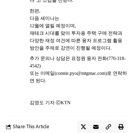
다
”
고
소감을
전했다
.
한편
,
다음
세미나는
12
월에
열릴
예정이며
,
재테크
시대를
맞아
투자용
주택
구매
전략과
다양한
재정
여건에
따른
융자
프로그램
활용
방안을
주제로
강연이
진행될
예정이다
.
추가
문의나
상담은
표정원
융자
전화
(770-318-
4542)
또는
이메일
(connie.pyo@mtgmac.com)
로
연락하
면
된다
.
김영도
기자
ⓒ
KTN
Share This Article