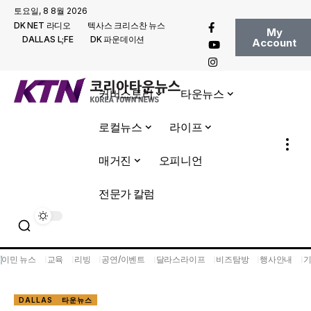
토요일, 8 8월 2026
DK NET 라디오
텍사스 크리스찬 뉴스
My
DALLAS L;FE
DK 파운데이션
Account
커버스토리
타운뉴스
로컬뉴스
라이프
매거진
오피니언
전문가 칼럼
이민 뉴스
교육
리빙
공연/이벤트
달라스라이프
비즈탐방
행사안내
DALLAS
타운뉴스