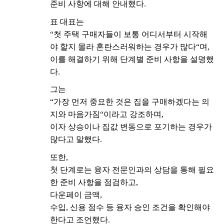
준비
사항에
대해
안내했다
.
표
대표는
“
첫
주택
구매자들이
보통
어디서부터
시작해
야
할지
몰라
혼란스러워하는
경우가
많다
“
며
,
이를
해결하기
위해
단계별
준비
사항을
설명했
다
.
그는
“
가장
먼저
중요한
것은
집을
구매하겠다는
의
지와
마음가짐
“
이라고
강조하며
,
이자
상승이나
집값
변동으로
포기하는
경우가
많다고
말했다
.
또한
,
첫
단계로는
융자
전문인과의
상담을
통해
필요
한
준비
사항을
점검하고
,
다운페이
금액
,
수입
,
신용
점수
등
융자
승인
조건을
확인해야
한다고
조언했다
.