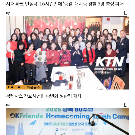
시더 파크 인질극, 16시간만에 ‘종결’ 대치중 경찰 3명 총상 피해
By
DALLAS
타운뉴스
북텍사스 간호사협회 송년회 성황리 개최
By