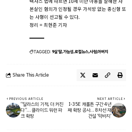
텍사스 법에 따르면 10세 미만 아동을 살해한 자
본살인 혐의가 인정될 경우 가석방 없는 종신형 또
는 사형이 선고될 수 있다.
정리 = 최현준 기자
9살 딸
가능성
로컬뉴스
사형
아버지
TAGGED:
Share This Article
PREVIOUS ARTICLE
NEXT ARTICLE
“달라스의 기적, 더 커진
I-35E 캐롤튼 구간 4년
다”… 클라이드 워런 파
째 확장 공사… 8차선 재
크 확장
건설 ‘막바지’