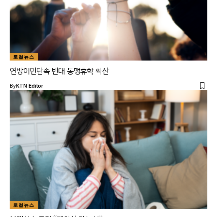
로컬뉴스
연방이민단속 반대 동맹휴학 확산
By
KTN Editor
로컬뉴스