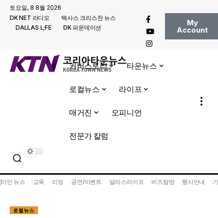
토요일, 8 8월 2026
DK NET 라디오
텍사스 크리스찬 뉴스
My
DALLAS L;FE
DK 파운데이션
Account
커버스토리
타운뉴스
로컬뉴스
라이프
매거진
오피니언
전문가 칼럼
이민 뉴스
교육
리빙
공연/이벤트
달라스라이프
비즈탐방
행사안내
로컬뉴스