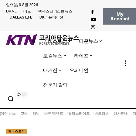
일요일, 9 8월 2026
DK NET 라디오
텍사스 크리스찬 뉴스
My
DALLAS L;FE
DK 파운데이션
Account
커버스토리
타운뉴스
로컬뉴스
라이프
매거진
오피니언
전문가 칼럼
이민 뉴스
교육
리빙
공연/이벤트
달라스라이프
비즈탐방
행사안내
커버스토리