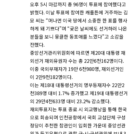
오후 5시 마감까지 총 96명이 투표에 참여했다고
밝혔다. 이날 투표에 참여한 캐롤튼에 거주하는 김
모 씨는 “머나먼 이국 땅에서 소중한 한 표를 행사
하게 돼 기쁘다”며 “궂은 날씨에도 선거하러 나온
분들을 보니 뭉클한 동포애를 느꼈다”고 소감을
전했다.
중앙선거관리위원회에 따르면 제20대 대통령 재
외선거 재외유권자 수는 총 22만6천162명이다.
이중 국외부재자가 19만 6천980명, 재외선거인
이 2만9천182명이다.
이는 제18대 대통령선거의 명부등재자수 22만2
천389명 대비 1.7% 증가했고 제19대 대통령선거
의 29만4천633명 대비 23.2% 감소했다.
재외투표지는 투표 종료 시 외교행낭을 통해 한국
으로 회송되며 인천공항에서 국회 교섭단체 구성
정당이 추천한 참관인이 입회한 가운데 중앙선관
위가 등기우편으로 관할 구·시·군선관위에 보내 3