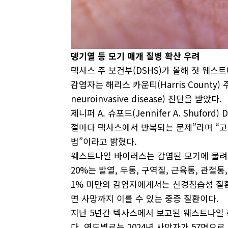
뎅기열
등
모기
매개
질병
확산
우려
텍사스 주 보건부(DSHS)가 올해 첫 웨스트나일
감염자는 해리스 카운티(Harris County)
neuroinvasive disease) 진단을 받았다.
제니퍼 A. 슈포드(Jennifer A. Shuf
절마다 텍사스에서 반복되는 문제”라며 “고
법”이라고 밝혔다.
웨스트나일 바이러스는 감염된 모기에 물려 
20%는 발열, 두통, 구역질, 근육통, 관절통,
1% 미만의 감염자에게서는 신경침습성 질환이
면 사망까지 이를 수 있는 중증 질환이다.
지난 5년간 텍사스에서 보고된 웨스트나일 총
다. 연도별로는 2024년 사망자가 57명으로 