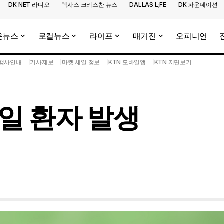
DK NET 라디오
텍사스 크리스찬 뉴스
DALLAS L;FE
DK 파운데이션
운뉴스
로컬뉴스
라이프
매거진
오피니언
행사안내
기사제보
마켓 세일 정보
KTN 모바일앱
KTN 지면보기
일 환자 발생