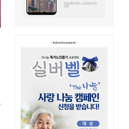
- Advertisement -
계
하