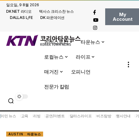
일요일, 9 8월 2026
DK NET 라디오
텍사스 크리스찬 뉴스
My
DALLAS L;FE
DK 파운데이션
Account
커버스토리
타운뉴스
로컬뉴스
라이프
매거진
오피니언
전문가 칼럼
이민 뉴스
교육
리빙
공연/이벤트
달라스라이프
비즈탐방
행사안내
AUSTIN
타운뉴스