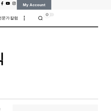
My Account
전문가 칼럼
식
는