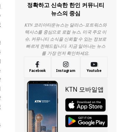
정확하고 신속한 한인 커뮤니티
현
뉴스의 중심
수
KTN 코리아타운뉴스는 달라스–포트워스와
없
텍사스를 중심으로 로컬 뉴스, 미국 주요 이
슈, 커뮤니티 소식을 신뢰할 수 있는 정보로
생
빠르게 전해드립니다. 지금 일어나는 뉴스
픔
를 가장 먼저 확인하세요.
에
은
Facebook
Instagram
Youtube
당
이
할
있
를