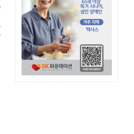
주
는
가