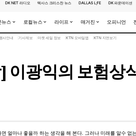
DK NET 라디오
텍사스 크리스찬 뉴스
DALLAS L;FE
DK 파운데이션
운뉴스
로컬뉴스
라이프
매거진
오피니언
행사안내
기사제보
마켓 세일 정보
KTN 모바일앱
KTN 지면보기
] 이광익의 보험상
면 얼마나 좋을까 하는 생각을 해 본다. 그러나 미래를 알수 없