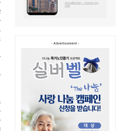
사
맞
나
보
료
- Advertisement -
라
차
조
하
사
의