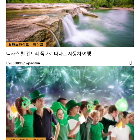
달라스라이프
라이프
텍사스 힐 컨트리 폭포로 떠나는 자동차 여행
By
668035pwpadmin
달라스라이프
라이프