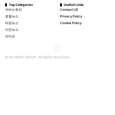
Top Categories
Usefull Links
커버스토리
Contact US
로컬뉴스
Privacy Policy
타운뉴스
Cookie Policy
이민뉴스
라이프
© DK MEDIA GROUP. All Rights Reserved.