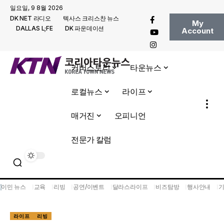
일요일, 9 8월 2026
DK NET 라디오
텍사스 크리스찬 뉴스
My
DALLAS L;FE
DK 파운데이션
Account
커버스토리
타운뉴스
로컬뉴스
라이프
매거진
오피니언
전문가 칼럼
이민 뉴스
교육
리빙
공연/이벤트
달라스라이프
비즈탐방
행사안내
라이프
리빙