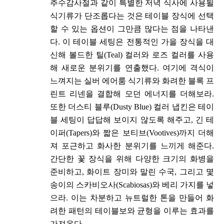
추수감사절과 같이 특별한 저녁 식사에 사용될
식기류가 단조롭다는 것은 테이블 장식에 선택
할 수 있는 옵션이 그만큼 많다는 점을 나타낸
다. 이 테이블 세팅은 전통적인 가을 장식을 대
신해 볼드한 틸(Teal) 컬러와 로즈 컬러를 사용
해 새로운 분위기를 연출했다. 여기에 격식이
느껴지는 실버 에어룸 식기류와 화려한 블록 프
린트 리넨을 결합해 모던 에너지를 더해보라.
또한 더스티 블루(Dusty Blue) 컬러 냅킨은 테이
블 세팅이 답답해 보이지 않도록 해주고, 긴 테
이퍼(Tapers)와 짧은 보티브(Vootives)까지 더해
져 포근하고 화사한 분위기를 느끼게 해준다.
간단한 꽃 장식을 위해 다양한 크기의 화병을
준비하고, 화이트 장미와 말린 수국, 그리고 몇
송이의 스카비오사(Scabiosas)와 베리 가지를 넣
으라. 이는 차분하고 뉴트럴한 톤을 만들어 화
려한 패턴의 테이블보와 균형을 이루는 효과를
가져온다.