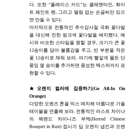
다. 또한 “플레이스 카드”는 클레멘타인, 화이
트 페인트 펜, 그리고 떨림 없는 손글씨만 있으
면 만들 수 있다.
마지막으로 전통적인 추수감사절 국화 꽃다발
을 대신해 진한 핑크색 꽃다발을 배치했다. 예
시와 비슷한 스타일을 원할 경우, 크기가 큰 꽃
12송이를 담아 볼륨감을 주고, 빈 부분을 작은
꽃 12송이로 채워 보라. 여기에 빨갛게 물든 단
풍잎 몇 송이를 추가하면 풍성한 텍스처까지 표
현할 수 있다.
★
오렌지 컬러에 집중하기(Go All-In On
Orange)
다양한 오렌즈 톤을 믹스 매치해 아름다운 가을
테이블을 연출해 보라. 전통적인 러스트 차이나
의 헤렌드 차이니즈 부케(Herend Chinese
Bouquet in Rust) 접시가 딥 오렌지 냅킨과 오렌