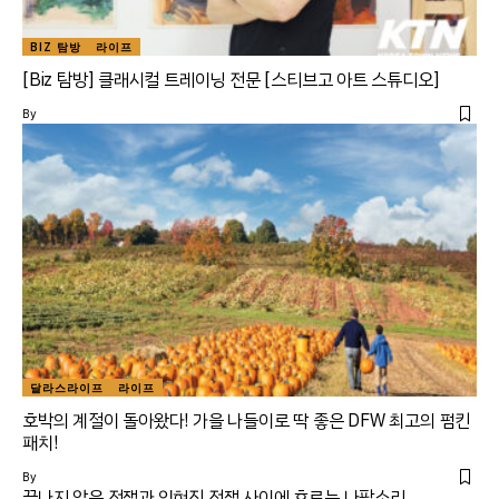
BIZ 탐방
라이프
[Biz 탐방] 클래시컬 트레이닝 전문 [스티브고 아트 스튜디오]
By
달라스라이프
라이프
호박의 계절이 돌아왔다! 가을 나들이로 딱 좋은 DFW 최고의 펌킨
패치!
By
끝나지 않은 전쟁과 잊혀진 전쟁 사이에 흐르는 나팔소리