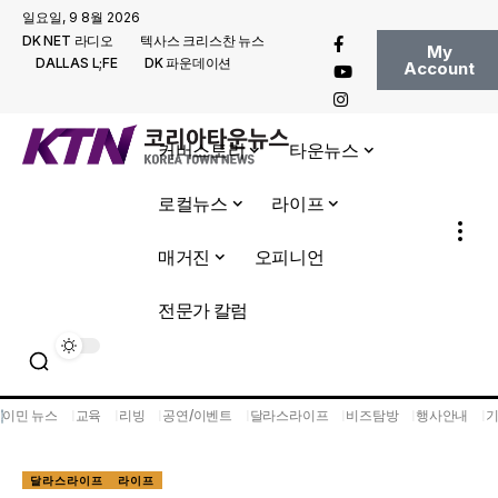
일요일, 9 8월 2026
DK NET 라디오
텍사스 크리스찬 뉴스
My
DALLAS L;FE
DK 파운데이션
Account
커버스토리
타운뉴스
로컬뉴스
라이프
매거진
오피니언
전문가 칼럼
이민 뉴스
교육
리빙
공연/이벤트
달라스라이프
비즈탐방
행사안내
달라스라이프
라이프